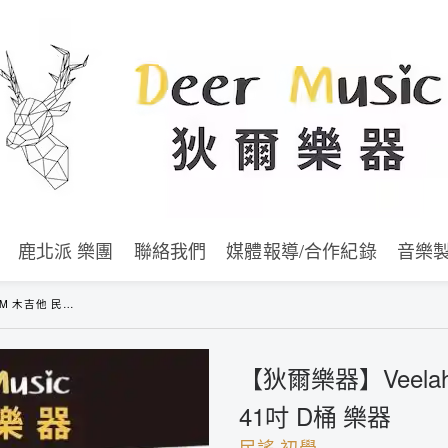
鹿北派 樂團
聯絡我們
媒體報導/合作紀錄
音樂
 合板 41吋 D桶 樂器
【狄爾樂器】Veela
41吋 D桶 樂器
民謠 初學