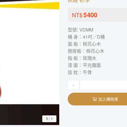
5400
NT$
型號: VDMM
桶 身：41吋／D桶
面 板：桃花心木
側背板：桃花心木
指 板：玫瑰木
漆 面：平光霧面
弦 枕：牛骨
-
加入購物車
1
/
1