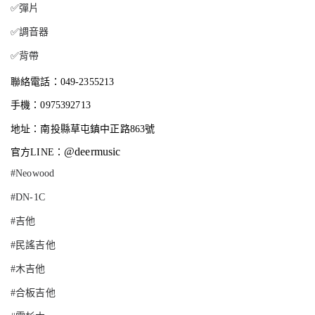
✅彈片
✅調音器
✅背帶
聯絡電話：049-2355213
手機：0975392713
地址：南投縣草屯鎮中正路863號
@deermusic
官方LINE：
#Neowood
#DN-1C
#吉他
#民謠吉他
#木吉他
#合板吉他