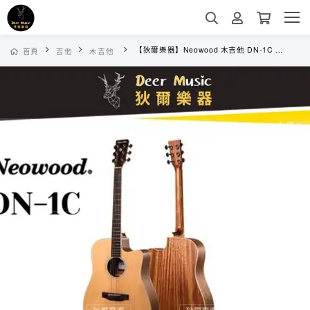
【狄爾樂器】Neowood 木吉他 DN-1C 民謠吉他 初學吉他 合板 DN1C 初學者 D桶 41吋 入門 樂器
首頁
吉他
木吉他