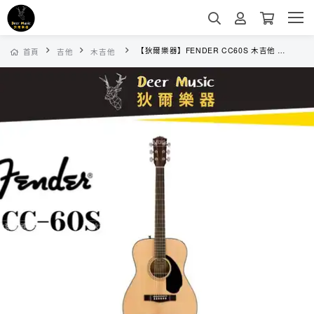
【狄爾樂器】FENDER CC60S 木吉他 面單板 民謠吉他 CC-60S 初學者 C桶 40吋 雲杉木 樂器
首頁
吉他
木吉他