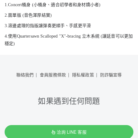
1.Concert桶身 (小桶身、適合初學者和身材嬌小者)
2.面單版 (音色渾厚結實)
3.滾邊處理的指版讓彈奏更順手、手感更平滑
4.使用Quartersawn Scalloped "X"-bracing 立木系統 (讓延音可以更加
穩定)
聯絡我們
會員服務條款
隱私權政策
防詐騙宣導
如果遇到任何問題
洽詢 LINE 客服