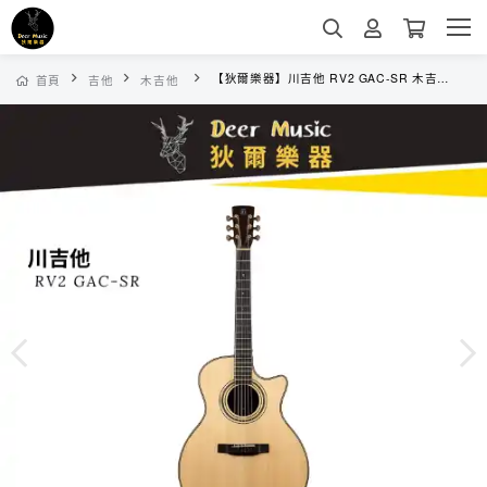
【狄爾樂器】川吉他 RV2 GAC-SR 木吉他 面單板 40吋 民謠吉他 吉他 GA桶 雲杉木面單 玫瑰木側背板 川吉他 樂器
首頁
吉他
木吉他